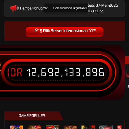
Sab, 07-Mar-2026
Pemberitahuan
Pemeliharaan Terjadwal: Opus pada 12-Des-2025 dari 00.00.0
07.08.22
ðŸ“¶
Pilih Server Internasional
ðŸŒ
IDR
12,692,133,896
T
🕌
GAME POPULER