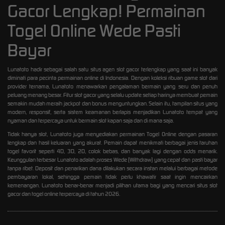
Gacor Lengkap! Permainan
Togel Online Wede Pasti
Bayar
Lunatoto hadir sebagai salah satu situs agen slot gacor terlengkap yang saat ini banyak
diminati para pecinta permainan online di Indonesia. Dengan koleksi ribuan game slot dari
provider ternama, Lunatoto menawarkan pengalaman bermain yang seru dan penuh
peluang menang besar. Fitur slot gacor yang selalu update setiap harinya membuat pemain
semakin mudah meraih jackpot dan bonus menguntungkan. Selain itu, tampilan situs yang
modern, responsif, serta sistem keamanan berlapis menjadikan Lunatoto tempat yang
nyaman dan terpercaya untuk bermain slot kapan saja dan di mana saja.
Tidak hanya slot, Lunatoto juga menyediakan permainan Togel Online dengan pasaran
lengkap dan hasil keluaran yang akurat. Pemain dapat menikmati berbagai jenis taruhan
togel favorit seperti 4D, 3D, 2D, colok bebas, dan banyak lagi dengan odds menarik.
Keunggulan terbesar Lunatoto adalah proses Wede (Withdraw) yang cepat dan pasti bayar
tanpa ribet. Deposit dan penarikan dana dilakukan secara instan melalui berbagai metode
pembayaran lokal, sehingga pemain tidak perlu khawatir saat ingin mencairkan
kemenangan. Lunatoto benar-benar menjadi pilihan utama bagi yang mencari situs slot
gacor dan togel online terpercaya di tahun 2026.