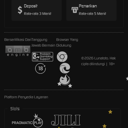
Deposit
Penarikan
Rata-rata 3 Menit
Rata-rata 5 Menit
Bersertifikasi Dari
Tanggung
Browser Yang
Jawab Bermain
Didukung
©2026 Lunatoto. Hak
cipta dilindungi | 18+
Platform Penyedia Layanan
Slots