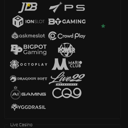
Live Casino