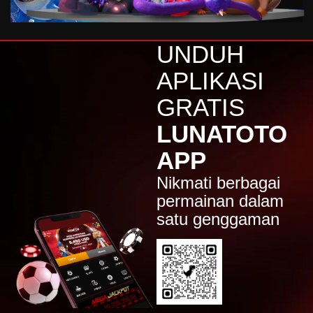
tora****3
IDR
2,079,540.00
Starlight Princess Super Scatter
UNDUH
topik1****4
APLIKASI
IDR
1,828,800.00
Gates of Olympus Xmas 1000
GRATIS
putri****a
LUNATOTO
IDR
1,729,650.00
Gates of Olympus Super
APP
Scatter
Nikmati berbagai
g***m
IDR
1,268,700.00
permainan dalam
Fire Stampede Ultimate
satu genggaman
bleke****2
IDR
1,238,400.00
Gates of Olympus 1000
topik1****4
IDR
1,235,200.00
Gates of Gatot Kaca 1000